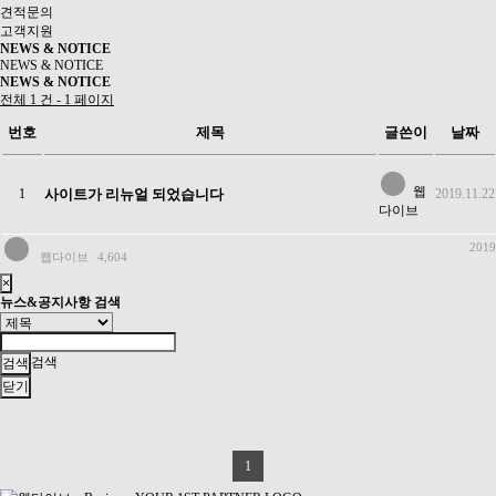
견적문의
고객지원
NEWS & NOTICE
NEWS & NOTICE
NEWS & NOTICE
전체 1 건 - 1 페이지
번호
제목
글쓴이
날짜
웹
1
사이트가 리뉴얼 되었습니다
2019.11.22
다이브
2019
웹다이브
4,604
×
뉴스&공지사항 검색
검색
닫기
1